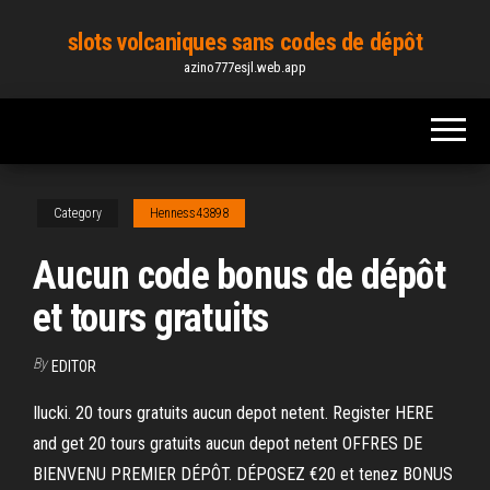
Skip
slots volcaniques sans codes de dépôt
to
azino777esjl.web.app
the
content
Category
Henness43898
Aucun code bonus de dépôt
et tours gratuits
By
EDITOR
Ilucki. 20 tours gratuits aucun depot netent. Register HERE
and get 20 tours gratuits aucun depot netent OFFRES DE
BIENVENU PREMIER DÉPÔT. DÉPOSEZ €20 et tenez BONUS