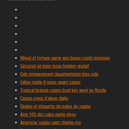
Wheel of fortune game app bonus round réponses
Sécurisé en ligne texas holdem gratuit
Ddo emplacement daugmentation bleu vide
Valise rigide 4 roues geant casino
Tropical breeze casino boat key west en floride
Casino coeur d alene idaho
Règles et étiquette de poker de casino
Aion 100 slot cube quête elyos
Ameristar casino saint charles mo