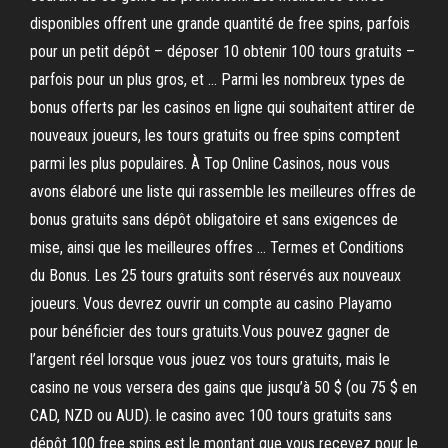
disponibles offrent une grande quantité de free spins, parfois
pour un petit dépôt – déposer 10 obtenir 100 tours gratuits –
parfois pour un plus gros, et … Parmi les nombreux types de
bonus offerts par les casinos en ligne qui souhaitent attirer de
nouveaux joueurs, les tours gratuits ou free spins comptent
parmi les plus populaires. À Top Online Casinos, nous vous
avons élaboré une liste qui rassemble les meilleures offres de
bonus gratuits sans dépôt obligatoire et sans exigences de
mise, ainsi que les meilleures offres … Termes et Conditions
du Bonus. Les 25 tours gratuits sont réservés aux nouveaux
joueurs. Vous devrez ouvrir un compte au casino Playamo
pour bénéficier des tours gratuits.Vous pouvez gagner de
l’argent réel lorsque vous jouez vos tours gratuits, mais le
casino ne vous versera des gains que jusqu’à 50 $ (ou 75 $ en
CAD, NZD ou AUD). le casino avec 100 tours gratuits sans
dépôt 100 free spins est le montant que vous recevez pour le