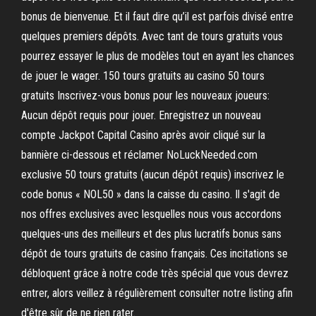
bonus de bienvenue. Et il faut dire qu’il est parfois divisé entre
quelques premiers dépôts. Avec tant de tours gratuits vous
pourrez essayer le plus de modèles tout en ayant les chances
de jouer le wager. 150 tours gratuits au casino 50 tours
gratuits Inscrivez-vous bonus pour les nouveaux joueurs:
Aucun dépôt requis pour jouer. Enregistrez un nouveau
compte Jackpot Capital Casino après avoir cliqué sur la
bannière ci-dessous et réclamer NoLuckNeeded.com
exclusive 50 tours gratuits (aucun dépôt requis) inscrivez le
code bonus « NOL50 » dans la caisse du casino. Il s'agit de
nos offres exclusives avec lesquelles nous vous accordons
quelques-uns des meilleurs et des plus lucratifs bonus sans
dépôt de tours gratuits de casino français. Ces incitations se
débloquent grâce à notre code très spécial que vous devrez
entrer, alors veillez à régulièrement consulter notre listing afin
d'être sûr de ne rien rater.