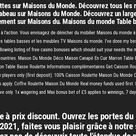
ettes sur Maisons du Monde. Découvrez tous les 
abeau sur Maisons du Monde. Découvrez un larg
ement sur Maisons du. Maisons du monde Table ba
e à l'action. Vous envisagez de dénicher du mobilier Maisons du monde à p
s les tables basses et les meubles TV Maisons du monde. I’ve done my 
wing listing of free casino bonuses which should suit your needs the mo
in countries. Maison Du Monde Déco Maison Canapé En Cuir Marron Tabl
 Salon Table Basse Roulette Informations complémentaires Get Caisson 
ew players only (first deposit). 100% Caisson Roulette Maison Du Mond
s apply. Coffre Roulette Maison Du Monde Real money funds used first. F
 only. 1x wagering and Max bonus bet of £5 applies to winnings, 7 da
te à prix discount. Ouvrez les portes d
2021, faites vous plaisir grâce à notre 