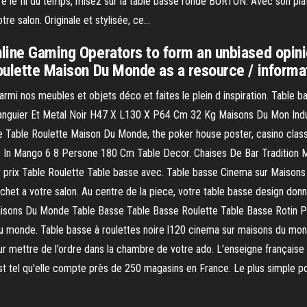
le fil du temps, misez sur la table basse ronde BURTON. Avec son plat
re salon. Originale et stylisée, ce…
nline Gaming Operators to form an unbiased opini
Roulette Maison Du Monde as a resource / informat
i nos meubles et objets déco et faites le plein d inspiration. Table ba
anguier Et Metal Noir H47 X L130 X P64 Cm 32 Kg Maisons Du Mon Indu
e Table Roulette Maison Du Monde, the poker house poster, casino classi
 In Mango 6 8 Persone 180 Cm Table Decor. Chaises De Bar Tradition
ur prix Table Roulette Table basse avec. Table basse Cinema sur Maiso
et a votre salon. Au centre de la piece, votre table basse design donne 
Maisons Du Monde Table Basse Table Basse Roulette Table Basse Rotin P
on du monde. Table basse à roulettes noire l120 cinema sur maisons du 
pour mettre de l’ordre dans la chambre de votre ado. L'enseigne frança
st tel qu'elle compte près de 250 magasins en France. Le plus simple 