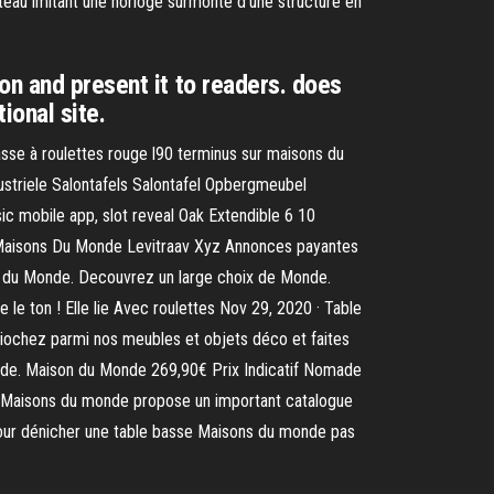
eau imitant une horloge surmonté d'une structure en
on and present it to readers. does
ional site.
sse à roulettes rouge l90 terminus sur maisons du
striele Salontafels Salontafel Opbergmeubel
c mobile app, slot reveal Oak Extendible 6 10
 Maisons Du Monde Levitraav Xyz Annonces payantes
ns du Monde. Decouvrez un large choix de Monde.
le ton ! Elle lie Avec roulettes Nov 29, 2020 · Table
iochez parmi nos meubles et objets déco et faites
monde. Maison du Monde 269,90€ Prix Indicatif Nomade
ise Maisons du monde propose un important catalogue
pour dénicher une table basse Maisons du monde pas