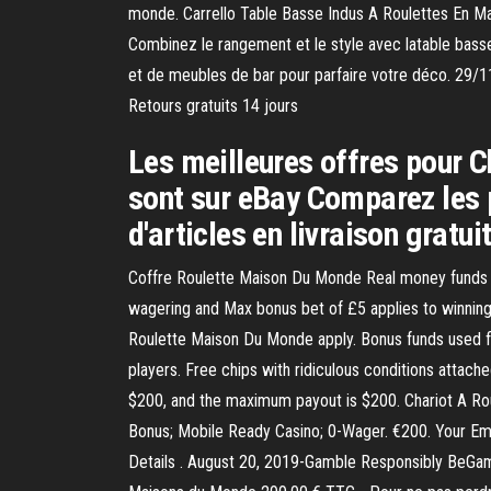
monde. Carrello Table Basse Indus A Roulettes En M
Combinez le rangement et le style avec latable basse
et de meubles de bar pour parfaire votre déco. 29/
Retours gratuits 14 jours
Les meilleures offres pour 
sont sur eBay Comparez les p
d'articles en livraison gratuit
Coffre Roulette Maison Du Monde Real money funds us
wagering and Max bonus bet of £5 applies to winning
Roulette Maison Du Monde apply. Bonus funds used fir
players. Free chips with ridiculous conditions attach
$200, and the maximum payout is $200. Chariot A Roul
Bonus; Mobile Ready Casino; 0-Wager. €200. Your Em
Details . August 20, 2019-Gamble Responsibly BeGam