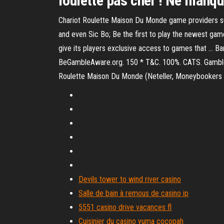
roulette pas cher ! Ne manque
Chariot Roulette Maison Du Monde game providers suc
and even Sic Bo; Be the first to play the newest gam
give its players exclusive access to games that … B
BeGambleAware.org. 150 * T&C. 100%. CATS. Gamble
Roulette Maison Du Monde (Neteller, Moneybookers et
Devils tower to wind river casino
Salle de bain à remous de casino ip
5551 casino drive vacances fl
Cuisinier du casino yuma cocopah