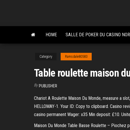
Skip
to
the
content
HOME
SALLE DE POKER DU CASINO NO
Category
Ramsdale80583
Table roulette maison 
By
PUBLISHER
Chariot A Roulette Maison Du Monde, measure a slot,
HELLOMAY-1. Your ID: Copy to clipboard. Casino revie
casino permanent Wager: x35 Min deposit: £10. Unit
Maison Du Monde Table Basse Roulette – Piochez parm