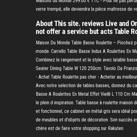
Maisons du Monde 299.00 € TTC - Pour ne pas perdre 
verre trempé, elle deviendra la pièce maîtresse de vot
About This site. reviews Live and O
not offer a service but acts Table 
Maison Du Monde Table Basse Roulette – Piochez parm
monde. Carrello Table Basse Indus A Roulettes En M
Combinez le rangement et le style avec latable bass
Seater Dining Table W 120 250cm. Tavolo Da Pranzo
- Achat Table Roulette pas cher - Acheter au meille
Avec notre selection de tables basses, donnez du cach
Basse A Roulettes En Metal Effet Vieilli L 110 Cm 
le plein d inspiration. Table basse à roulette mais
et fonctionnel, ce cabinet en métal gris sera idéal 
de meubles et d'objets de décoration. Son succès e
chère est de faire votre shopping sur Rakuten.