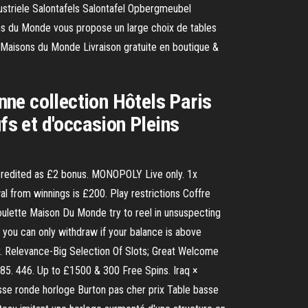
striele Salontafels Salontafel Opbergmeubel
ons du Monde vous propose un large choix de tables
Maisons du Monde Livraison gratuite en boutique &
ne collection Hôtels Paris
fs et d'occasion Pleins
 credited as £2 bonus. MONOPOLY Live only. 1x
 from winnings is £200. Play restrictions Coffre
oulette Maison Du Monde try to reel in unsuspecting
n you can only withdraw if your balance is above
er. Relevance-Big Selection Of Slots; Great Welcome
85. 446. Up to £1500 & 300 Free Spins. Iraq ×
se ronde horloge Burton pas cher prix Table basse