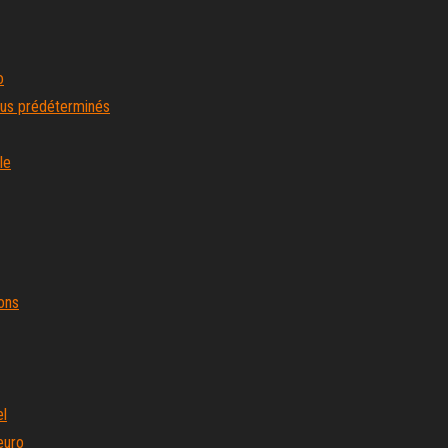
o
ous prédéterminés
le
ions
el
euro