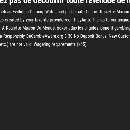
z pas de découvrir toute l’étendue de n
h as Evolution Gaming. Watch and participate Chariot Roulette Maison D
es created by your favorite providers on PlayAmo. Thanks to our unique 
ar A Roulette Maison Du Monde, poker atlas los angeles, benefit gambl
 Responsibly BeGambleAware.org $ 30 No Deposit Bonus. New Customer
c.) are not valid. Wagering requirements (x45) …