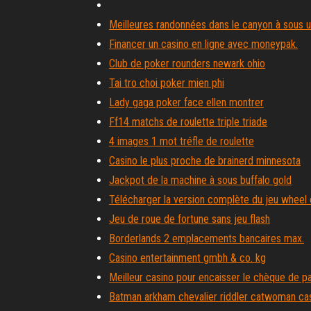
Meilleures randonnées dans le canyon à sous u
Financer un casino en ligne avec moneypak.
Club de poker rounders newark ohio
Tai tro choi poker mien phi
Lady gaga poker face ellen montrer
Ff14 matchs de roulette triple triade
4 images 1 mot tréfle de roulette
Casino le plus proche de brainerd minnesota
Jackpot de la machine à sous buffalo gold
Télécharger la version complète du jeu wheel 
Jeu de roue de fortune sans jeu flash
Borderlands 2 emplacements bancaires max.
Casino entertainment gmbh & co. kg
Meilleur casino pour encaisser le chèque de p
Batman arkham chevalier riddler catwoman ca