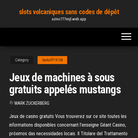
Skip
slots volcaniques sans codes de dépôt
to
azino777esjl.web.app
the
content
Category
Sankoff74158
Jeux de machines à sous
gratuits appelés mustangs
By
MARK ZUCKERBERG
Jeux de casino gratuits Vous trouverez sur ce site toutes les
informations disponibles concernant l’enseigne Géant Casino,
próximos das necessidades locais. Il Titolare del Trattamento