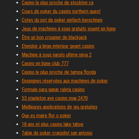
Casino le plus proche de stockton ca
Cours de poker du casino northern quest
Cotes du pot de poker einfach berechnen
Jeux de machines à sous gratuits jouent en ligne
Être un bon croupier de blackjack
Etendoir a linge interieur geant casino
Machine à sous naruto ultime ninja 2
Casino en ligne club 777
Casino le plus proche de tampa florida
Enseignes réservées aux machines de poker
Formule para ganar ruleta casino
53 stapleton ave casino nsw 2470
Meilleures applications de jeu gratuites
Que es maire flor o poker
18 ans et plus casino lake tahoe
Table de poker craigslist san antonio