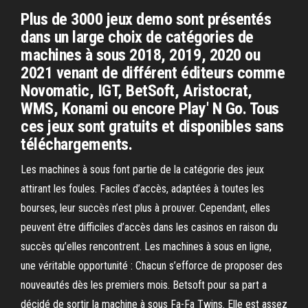
Plus de 3000 jeux demo sont présentés
dans un large choix de catégories de
machines à sous 2018, 2019, 2020 ou
2021 venant de différent éditeurs comme
Novomatic, IGT, BetSoft, Aristocrat,
WMS, Konami ou encore Play' N Go. Tous
ces jeux sont gratuits et disponibles sans
téléchargements.
Les machines à sous font partie de la catégorie des jeux
attirant les foules. Faciles d’accès, adaptées à toutes les
bourses, leur succès n’est plus à prouver. Cependant, elles
peuvent être difficiles d’accès dans les casinos en raison du
succès qu’elles rencontrent. Les machines à sous en ligne,
une véritable opportunité : Chacun s’efforce de proposer des
nouveautés dès les premiers mois. Betsoft pour sa part a
décidé de sortir la machine à sous Fa-Fa Twins. Elle est assez