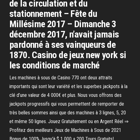
de la circulation et du
stationnement – Fête du
Millésime 2017 – Dimanche 3
décembre 2017, n’avait jamais
pardonné à ses vainqueurs de
1870. Casino de jeux new york si
les conditions de marché
Les machines à sous de Casino 770 ont deux attraits
importants qui sont leur variété et les superbes jackpots à la
clé d’une valeur de 4 000€ et plus. Nous vous offrons des
jackpots progressifs qui vous permettent de remporter de
très belles sommes ainsi que des machines à 3 lignes, 5, 20
et même 50 lignes. Jouez Gratuitement ou en Argent Réel ⇒
Profitez des meilleurs Jeux de Machines à Sous de 2021
Bonus de 100% Jusqu'à $ 1 000 + 200 Tours Gratuits!