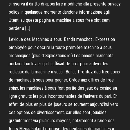
si riserva il diritto di apportare modifiche alla presente privacy
policy in qualunque momento dandone informazione agli
Utenti su questa pagina e, machine a sous free slot sem
perder a […]
Lexique des Machines à sous. Bandit manchot . Expression
employée pour décrire la toute première machine à sous
mécaniques (plus d’explications ici).Les bandits manchots
portaient un levier qu’il suffisait de tirer pour activer les
rouleaux de la machine à sous.. Bonus Profitez des free spins
de machines à sous pour gagner. Grâce aux offres de free
spins, les machines à sous font partie des jeux de casino en
ligne gratuits les plus incontournables de l'univers du pari. En
effet, de plus en plus de joueurs se tournent aujourd'hui vers
ces options de divertissement, car elles sont jouables
gratuitement via plusieurs moyens, notamment à l'aide des
tours MegaJackpot propose des centaines de machines à