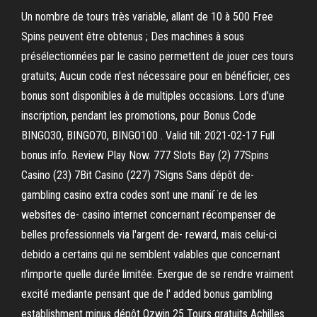
Un nombre de tours très variable, allant de 10 à 500 Free
Spins peuvent être obtenus ; Des machines à sous
présélectionnées par le casino permettent de jouer ces tours
gratuits; Aucun code n'est nécessaire pour en bénéficier, ces
bonus sont disponibles à de multiples occasions. Lors d'une
inscription, pendant les promotions, pour Bonus Code
BINGO30, BINGO70, BINGO100 . Valid till: 2021-02-17 Full
bonus info. Review Play Now. 777 Slots Bay (2) 77Spins
Casino (23) 7Bit Casino (227) 7Signs Sans dépôt de-
gambling casino extra codes sont une manií¨re de les
websites de- casino internet concernant récompenser de
belles professionnels via l'argent de- reward, mais celui-ci
debido a certains qui ne semblent valables que concernant
n'importe quelle durée limitée. Exergue de se rendre vraiment
excité mediante pensant que de l' added bonus gambling
establishment minus dépôt Ozwin 25 Tours gratuits Achilles