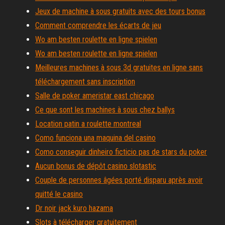
Jeux de machine à sous gratuits avec des tours bonus
Comment comprendre les écarts de jeu
Wo am besten roulette en ligne spielen
Wo am besten roulette en ligne spielen
Meilleures machines à sous 3d gratuites en ligne sans
téléchargement sans inscription
Salle de poker ameristar east chicago
Ce que sont les machines à sous chez ballys
Location patin a roulette montreal
Como funciona una maquina del casino
Como conseguir dinheiro ficticio pas de stars du poker
Aucun bonus de dépôt casino slotastic
Couple de personnes âgées porté disparu après avoir
quitté le casino
Dr noir jack kuro hazama
Slots à télécharger gratuitement