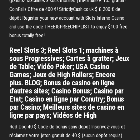
gratuits! Machines à sous mobiles | mFortune £ 105 gratuit!
CoinFalls Offre de 400 €! StrictlyCash.co.uk $ £ 200 € de
dépôt Register your new account with Slots Inferno Casino
and use the code ТНЕВIGFRЕЕСНIРLISТ to enjoy $100 free
bonus totally free!
Reel Slots 3; Reel Slots 1; machines à
sous Progressives; Cartes à gratter; Jeux
de Table; Vidéo Poker; USA Casino
Games; Jeux de High Rollers; Encore
plus. BLOG; Bonus de casino en ligne
d'autres sites; Casino Bonus; Casino par
Etat; Casino en ligne par Conutry; Bonus
par Casino; Meilleurs sites de casino en
ligne par pays; Vidéos de High
Red Dog 40 $ Code de bonus sans dépôt Inscrivez-vous et
réclamez votre jeton gratuit de 40 $ (aucun dépôt requis)