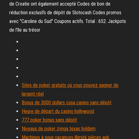
de Croatie ont également accepté Codes de bon de
réduction exclusifs de dépôt de Slotocash Codes promos
avec "Caroline du Sud" Coupons actifs. Total : 652. Jackpots
de l'île au trésor
Sites de poker gratuits où vous pouvez gagner de
largent réel
Bonus de 3000 dollars cusa casino sans dépôt
Heure de départ du casino hollywood
777 poker bonus sans dépôt
Niveaux de poker zynga texas holdem
Machines à sous vacances illimité pièces apk