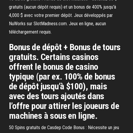
gratuits (aucun dépôt requis) et un bonus de 400% jusqu'à
4,000 $ avec votre premier dépôt. Jeux développés par
NuWorks sur SlotMadness.com. Jeux en ligne, aucun
téléchargement requis.
Bonus de dépôt + Bonus de tours
gratuits. Certains casinos
offrent le bonus de casino
typique (par ex. 100% de bonus
de dépôt jusqu’à $100), mais
avec des tours ajoutés dans
l’offre pour attirer les joueurs de
machines à sous en ligne.
50 Spins gratuits de Casdep Code Bonus : Nécessite un jeu