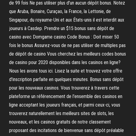
de 99 fois Ne pas utiliser plus d'un aucun dépôt bonus. Notez
que Aruba, Bonaire, Curaçao, la France, la Lettonie, de
Singapour, du royaume-Uni et aux États-unis il est interdit aux
joueurs à Casdep. Prendre un $15 bonus sans dépôt de
casino avec Domgame casino Code Bonus : Doit miser 50
fois le bonus Assurez-vous de ne pas utiliser de multiples pas
de dépôt de casino Vous cherchez les meilleurs codes bonus
de casino pour 2020 disponibles dans les casinos en ligne?
Nous les avons tous ici. Lisez la suite et trouvez votre offre
d'inscription parfaite en quelques minutes. Bonus sans dépôt
pour les nouveaux casinos. Vous trouverez à travers cette
plateforme un référencement de l'ensemble des casinos en
ligne acceptant les joueurs français, et parmi ceux-ci, vous
trouverez naturellement les meilleurs sites de slots, les
nouveaux, et les casinos gratuits de notre classement
proposant des incitations de bienvenue sans dépôt préalable