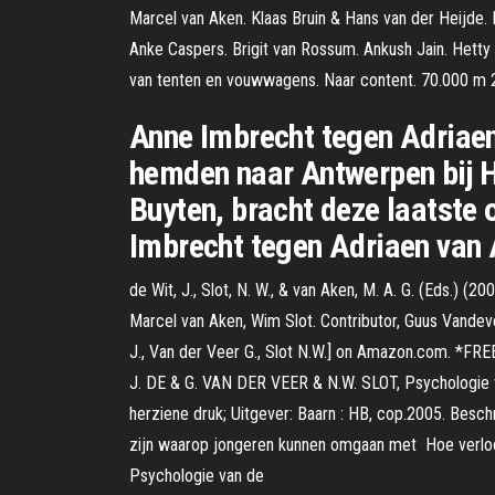
Marcel van Aken. Klaas Bruin & Hans van der Heijde. E
Anke Caspers. Brigit van Rossum. Ankush Jain. Hetty
van tenten en vouwwagens. Naar content. 70.000 m 2 
Anne Imbrecht tegen Adriaen 
hemden naar Antwerpen bij He
Buyten, bracht deze laatste
Imbrecht tegen Adriaen van
de Wit, J., Slot, N. W., & van Aken, M. A. G. (Eds.) (2
Marcel van Aken, Wim Slot. Contributor, Guus Vandev
J., Van der Veer G., Slot N.W.] on Amazon.com. *FREE*
J. DE & G. VAN DER VEER & N.W. SLOT, Psychologie va
herziene druk; Uitgever: Baarn : HB, cop.2005. Besch
zijn waarop jongeren kunnen omgaan met Hoe verloopt
Psychologie van de