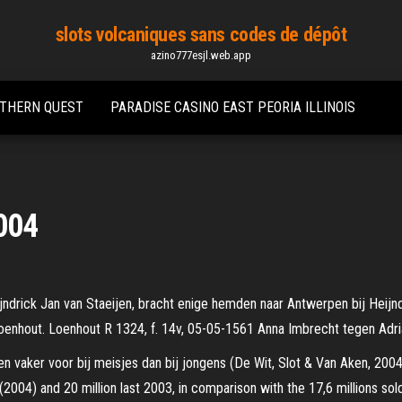
slots volcaniques sans codes de dépôt
azino777esjl.web.app
RTHERN QUEST
PARADISE CASINO EAST PEORIA ILLINOIS
2004
ndrick Jan van Staeijen, bracht enige hemden naar Antwerpen bij Heijnd
Loenhout. Loenhout R 1324, f. 14v, 05-05-1561 Anna Imbrecht tegen Adr
 vaker voor bij meisjes dan bij jongens (De Wit, Slot & Van Aken, 2004
2004) and 20 million last 2003, in comparison with the 17,6 millions so