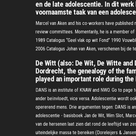
en de late adolescentie. In dit wer
voornaamste taak van een adolescen
Marcel van Aken and his co-workers have published nu
review committees. Momentarily, he is a member of t
1989 Catalogus “Geel vlak op wit Fond” 1990 Vouwbl
2006 Catalogus Johan van Aken, verschenen bij de ten
De Witt (also: De Wit, De Witte and 
Dordrecht, the genealogy of the fam
played an important role during the
DANS is an institute of KNAW and NWO. Go to page to
ander beïnvloedt, vice versa. Adolescentie wordt ook 
opererend mens. Drie argumenten tegen: DANS is an i
adolescentie - basisboek Jan de Wit, Wim Slot, Ma
van de hersenen laat zien dat rond de leeftijd van zes
uiteindelijke massa te bereiken (Doreleijers & Janse