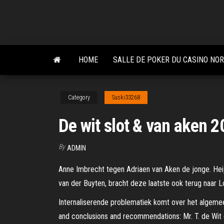
Skip
to
the
content
HOME
SALLE DE POKER DU CASINO NO
Category
Suski33268
De wit slot & van aken 
By
ADMIN
Anne Imbrecht tegen Adriaen van Aken de jonge. Heij
van der Buyten, bracht deze laatste ook terug naar 
Internaliserende problematiek komt over het algemeen
and conclusions and recommendations: Mr. T. de Wit (