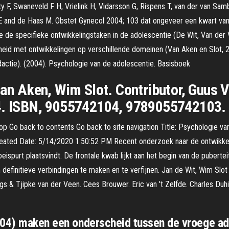
y F, Swaneveld F H, Vrielink H, Vidarsson G, Rispens T, van der van Sam
E and de Haas M. Obstet Gynecol 2004; 103 dat ongeveer een kwart van
de specifieke ontwikkelingstaken in de adolescentie (De Wit, Van der V
heid met ontwikkelingen op verschillende domeinen (Van Aken en Slot, 
(redactie). (2004). Psychologie van de adolescentie. Basisboek
van Aken, Wim Slot. Contributor, Guus V
04. ISBN, 9055742104, 9789055742103.
p Go back to contents Go back to site navigation Title: Psychologie van
ted Date: 5/14/2020 1:50:52 PM Recent onderzoek naar de ontwikkeling
eispurt plaatsvindt. De frontale kwab lijkt aan het begin van de pubertei
definitieve verbindingen te maken en te verfijnen. Jan de Wit, Wim Slot
ings & Tjipke van der Veen. Cees Brouwer. Eric van 't Zelfde. Charles Du
004) maken een onderscheid tussen de vroege ad